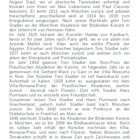
August Gaul, wo er plastische Tierstudien anfertigt und
Kontakt zum Kreis um Max Liebermann und Paul Cassirer
bekommt. Er kehrt 1911 nach München zurück und arbeitet
freischaffend, anschließend wird er 1914 bis 1918 zum
Kriegsdienst eingezogen. Nach seiner Rückkehr geht Toni
Stadler an die Münchner Akademie der Bildenden Künste in
den Unterricht von Hermann Hahn.
Im Jahr 1925 heiratet der Künstler Hedda von Kaulbach,
bevor er für zwei Jahre nach Paris geht, wo er vor allem von
Aristide Maillol lernt. Aber auch die antike Plastik der
Ägypter, Etrusker und Griechen begeistern Toni Stadler sehr.
1927 kehrt er nach München zurück und widmet sich vor
allem der Kleinplastik und Porträtköpfen.
Im Jahr 1934 gewinnt Toni Stadler den Rom-Preis der
Preußischen Akademie der Künste, im folgenden Jahr ist er
gemeinsam mit Gerhard Mack zu Gast in der Villa Massimo
in Rom. Der Künstler Toni Stadler ist tief beeindruckt vom
Aufenthalt in Italien. 1938 kehrt er, ausgestattet mit dem
Villa-Romana-Preis der Preußischen Akademie, dorthin
zurück - diesmal nach Florenz. Dort trifft Stadler Hans
Purrmann und es entsteht eine Freundschaft.
Zusammen reisen Toni Stadler und Hans Purrmann nach
Griechenland, jedoch kehrt Stadler bald nach München
zurück. Im Jahr 1942 nimmt er eine Professur an der
Städelschule in Frankfurt am Main an.
1946 wechselt Stadler an die Akademie der Bildenden Künste
in München, wo er bis 1958 die Bildhauerklasse leitet. Noch
im selben Jahr erhält der Künstler nochmals den Villa-
Romana-Preis und reist nach Florenz. Neben Bronzen und
Terrakotten schafft er in dieser Zeit auch Zeichnungen und